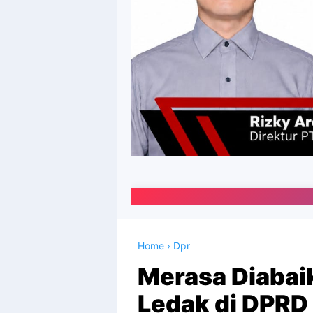
Portal Media O
Home
›
Dpr
Merasa Diabai
Ledak di DPR