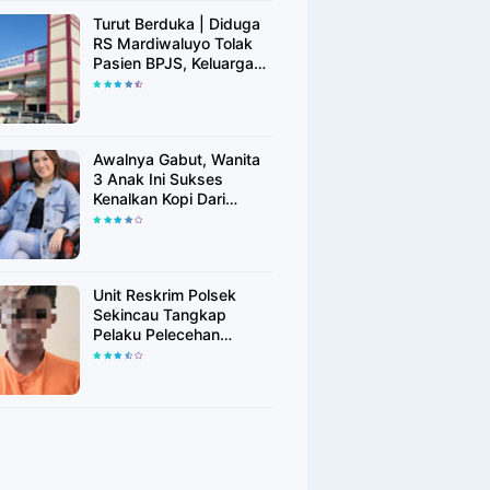
Turut Berduka | Diduga
RS Mardiwaluyo Tolak
Pasien BPJS, Keluarga
Pasien: "ini Yang
Katanya Bukan Keadaan
Darurat"
Awalnya Gabut, Wanita
3 Anak Ini Sukses
Kenalkan Kopi Dari
Simalungun di Bekasi
Unit Reskrim Polsek
Sekincau Tangkap
Pelaku Pelecehan
Seksual Anak di Bawah
Umur.