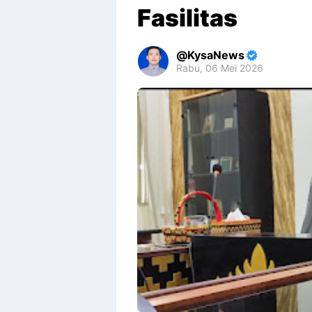
Fasilitas
KysaNews
Rabu, 06 Mei 2026
Premium
By
Raushan
Design
With
Shroff
Templates