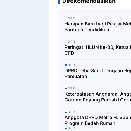
Direkomendasikan
DPR
Harapan Baru bagi Pelajar Met
Bantuan Pendidikan
DPR
Peringati HLUN ke-30, Ketua
CFD
DPR
DPRD Tebo Soroti Dugaan Se
Pamuatan
DPR
Keterbatasan Anggaran, Angg
Gotong Royong Perbaiki Gor
DPR
‎Anggota DPRD Metro H. Sub
Program Bedah Rumah
DPR