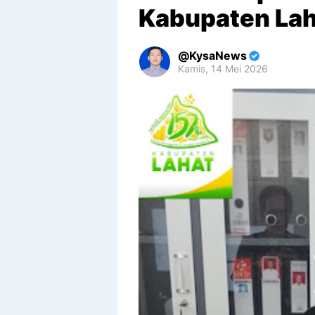
Kabupaten Lah
KysaNews
Kamis, 14 Mei 2026
Premium
By
Raushan
Design
With
Shroff
Templates