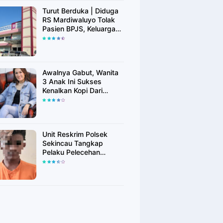
Turut Berduka | Diduga
RS Mardiwaluyo Tolak
Pasien BPJS, Keluarga
Pasien: "ini Yang
Katanya Bukan Keadaan
Darurat"
Awalnya Gabut, Wanita
3 Anak Ini Sukses
Kenalkan Kopi Dari
Simalungun di Bekasi
Unit Reskrim Polsek
Sekincau Tangkap
Pelaku Pelecehan
Seksual Anak di Bawah
Umur.