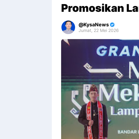
Promosikan L
KysaNews
Jumat, 22 Mei 2026
Premium
By
Raushan
Design
With
Shroff
Templates