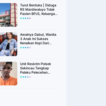
Turut Berduka | Diduga
RS Mardiwaluyo Tolak
Pasien BPJS, Keluarga
Pasien: "ini Yang
Katanya Bukan Keadaan
Darurat"
Awalnya Gabut, Wanita
3 Anak Ini Sukses
Kenalkan Kopi Dari
Simalungun di Bekasi
Unit Reskrim Polsek
Sekincau Tangkap
Pelaku Pelecehan
Seksual Anak di Bawah
Umur.