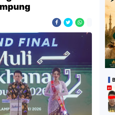
ampung
B