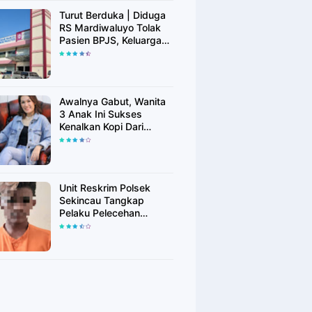
Turut Berduka | Diduga
RS Mardiwaluyo Tolak
Pasien BPJS, Keluarga
Pasien: "ini Yang
Katanya Bukan Keadaan
Darurat"
Awalnya Gabut, Wanita
3 Anak Ini Sukses
Kenalkan Kopi Dari
Simalungun di Bekasi
Unit Reskrim Polsek
Sekincau Tangkap
Pelaku Pelecehan
Seksual Anak di Bawah
Umur.