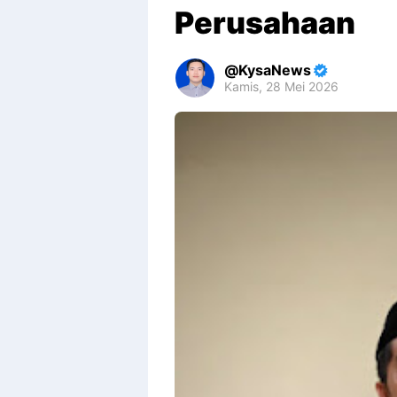
Perusahaan
KysaNews
Kamis, 28 Mei 2026
Premium
By
Raushan
Design
With
Shroff
Templates