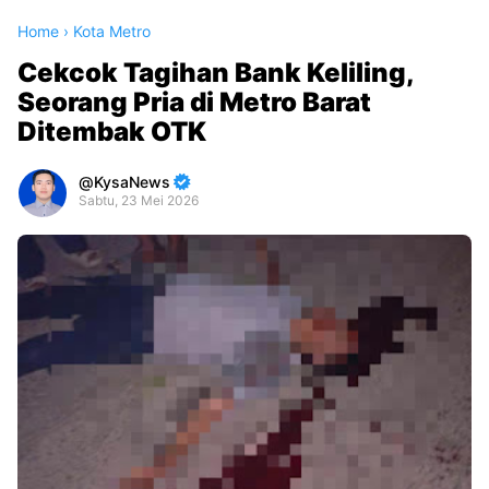
Home
›
Kota Metro
Cekcok Tagihan Bank Keliling,
Seorang Pria di Metro Barat
Ditembak OTK
KysaNews
Sabtu, 23 Mei 2026
Premium
By
Raushan
Design
With
Shroff
Templates