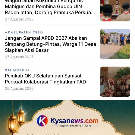
Wagub Jihan Kukuhkan Pengurus
Mabigus dan Pembina Gudep UIN
Raden Intan, Dorong Pramuka Perkuat
Karakter Generasi Muda
07 Agustus 2026
KABUPATEN TEBO
Jangan Sampai APBD 2027 Abaikan
Simpang Betung–Pintas, Warga 11 Desa
Siapkan Aksi Besar
07 Agustus 2026
MUARADUA
Pemkab OKU Selatan dan Samsat
Perkuat Kolaborasi Tingkatkan PAD
06 Agustus 2026