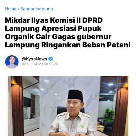
Home
›
Bandar lampung
Mikdar Ilyas Komisi II DPRD
Lampung Apresiasi Pupuk
Organik Cair Gagas gubernur
Lampung Ringankan Beban Petani
KysaNews
Rabu, 04 Maret 2026
Premium
By
Raushan
Design
With
Shroff
Templates