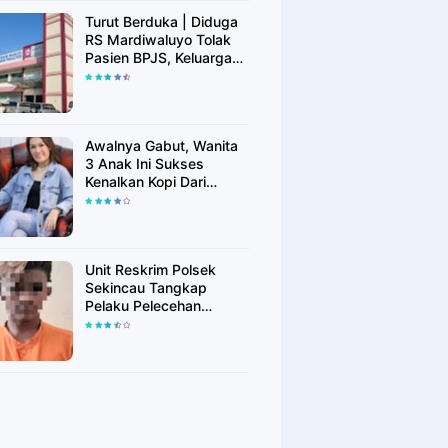
Turut Berduka | Diduga
RS Mardiwaluyo Tolak
Pasien BPJS, Keluarga
Pasien: "ini Yang
Katanya Bukan Keadaan
Darurat"
Awalnya Gabut, Wanita
3 Anak Ini Sukses
Kenalkan Kopi Dari
Simalungun di Bekasi
Unit Reskrim Polsek
Sekincau Tangkap
Pelaku Pelecehan
Seksual Anak di Bawah
Umur.