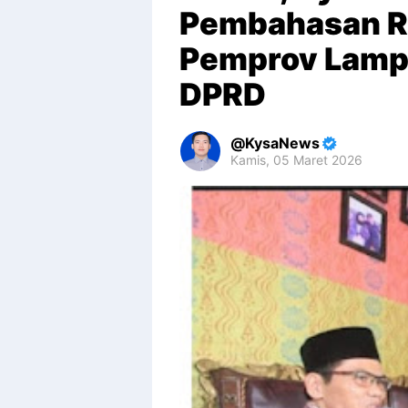
Pembahasan Re
Pemprov Lamp
DPRD
KysaNews
Kamis, 05 Maret 2026
Premium
By
Raushan
Design
With
Shroff
Templates