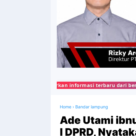
kan informasi terbaru dari berbagai bidang kehidu
Home
›
Bandar lampung
Ade Utami ibn
I DPRD, Nyata