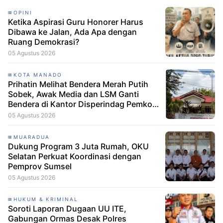
OPINI
Ketika Aspirasi Guru Honorer Harus
Dibawa ke Jalan, Ada Apa dengan
Ruang Demokrasi?
05 Agustus 2026
KOTA MANADO
Prihatin Melihat Bendera Merah Putih
Sobek, Awak Media dan LSM Ganti
Bendera di Kantor Disperindag Pemkot
Manado
05 Agustus 2026
MUARADUA
Dukung Program 3 Juta Rumah, OKU
Selatan Perkuat Koordinasi dengan
Pemprov Sumsel
05 Agustus 2026
HUKUM & KRIMINAL
Soroti Laporan Dugaan UU ITE,
Gabungan Ormas Desak Polres