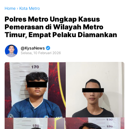
Home
›
Kota Metro
Polres Metro Ungkap Kasus
Pemerasan di Wilayah Metro
Timur, Empat Pelaku Diamankan
KysaNews
Selasa, 10 Februari 2026
Premium
By
Raushan
Design
With
Shroff
Templates