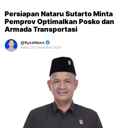
Persiapan Nataru Sutarto Minta
Pemprov Optimalkan Posko dan
Armada Transportasi
KysaNews
Rabu, 24 Desember 2025
Premium
By
Raushan
Design
With
Shroff
Templates