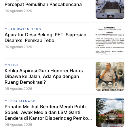
Percepat Pemulihan Pascabencana
06 Agustus 2026
KABUPATEN TEBO
Aparatur Desa Bekingi PETI Siap-siap
Disanksi Pemkab Tebo
06 Agustus 2026
OPINI
Ketika Aspirasi Guru Honorer Harus
Dibawa ke Jalan, Ada Apa dengan
Ruang Demokrasi?
05 Agustus 2026
KOTA MANADO
Prihatin Melihat Bendera Merah Putih
Sobek, Awak Media dan LSM Ganti
Bendera di Kantor Disperindag Pemkot
Manado
05 Agustus 2026