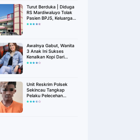
Turut Berduka | Diduga
RS Mardiwaluyo Tolak
Pasien BPJS, Keluarga
Pasien: "ini Yang
Katanya Bukan Keadaan
Darurat"
Awalnya Gabut, Wanita
3 Anak Ini Sukses
Kenalkan Kopi Dari
Simalungun di Bekasi
Unit Reskrim Polsek
Sekincau Tangkap
Pelaku Pelecehan
Seksual Anak di Bawah
Umur.