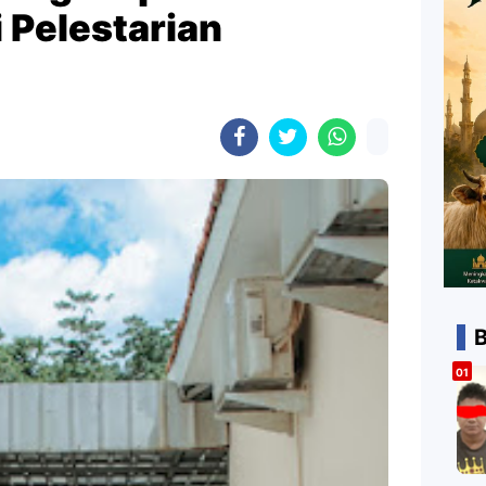
i Pelestarian
B