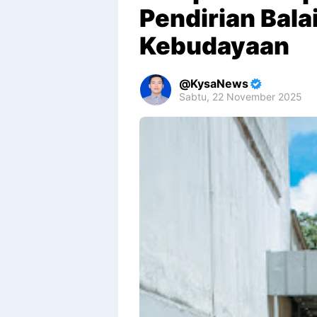
Pendirian Bala
Kebudayaan
KysaNews
Sabtu, 22 November 2025
Premium
By
Raushan
Design
With
Shroff
Templates