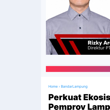
Portal Media Onl
Home
›
BandarLampung
Perkuat Ekosi
Pemprov Lampu