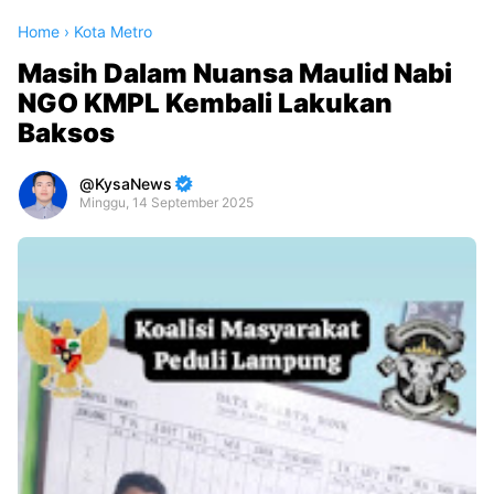
Home
›
Kota Metro
Masih Dalam Nuansa Maulid Nabi
NGO KMPL Kembali Lakukan
Baksos
KysaNews
Minggu, 14 September 2025
Premium
By
Raushan
Design
With
Shroff
Templates