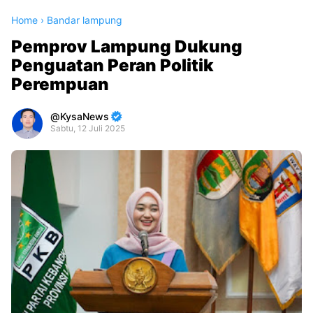
Home
›
Bandar lampung
Pemprov Lampung Dukung
Penguatan Peran Politik
Perempuan
KysaNews
Sabtu, 12 Juli 2025
Premium
By
Raushan
Design
With
Shroff
Templates