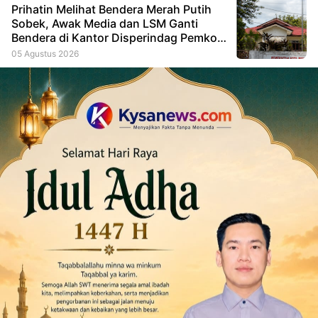
Prihatin Melihat Bendera Merah Putih
Sobek, Awak Media dan LSM Ganti
Bendera di Kantor Disperindag Pemkot
Manado
05 Agustus 2026