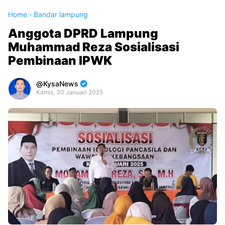
Home
›
Bandar lampung
Anggota DPRD Lampung
Muhammad Reza Sosialisasi
Pembinaan IPWK
KysaNews
Kamis, 30 Januari 2025
Premium
By
Raushan
Design
With
Shroff
Templates