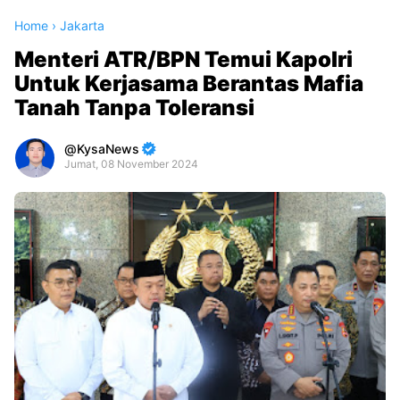
Home
›
Jakarta
Menteri ATR/BPN Temui Kapolri
Untuk Kerjasama Berantas Mafia
Tanah Tanpa Toleransi
KysaNews
Jumat, 08 November 2024
Premium
By
Raushan
Design
With
Shroff
Templates