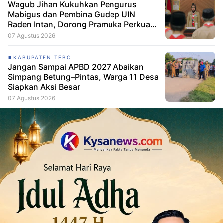
Wagub Jihan Kukuhkan Pengurus
Mabigus dan Pembina Gudep UIN
Raden Intan, Dorong Pramuka Perkuat
Karakter Generasi Muda
07 Agustus 2026
KABUPATEN TEBO
Jangan Sampai APBD 2027 Abaikan
Simpang Betung–Pintas, Warga 11 Desa
Siapkan Aksi Besar
07 Agustus 2026