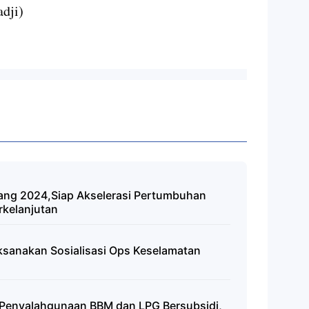
adji)
ang 2024,Siap Akselerasi Pertumbuhan
rkelanjutan
ksanakan Sosialisasi Ops Keselamatan
u Penyalahgunaan BBM dan LPG Bersubsidi,