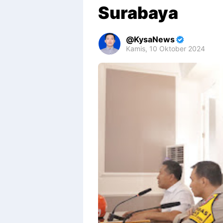
Surabaya
KysaNews
Kamis, 10 Oktober 2024
Premium
By
Raushan
Design
With
Shroff
Templates