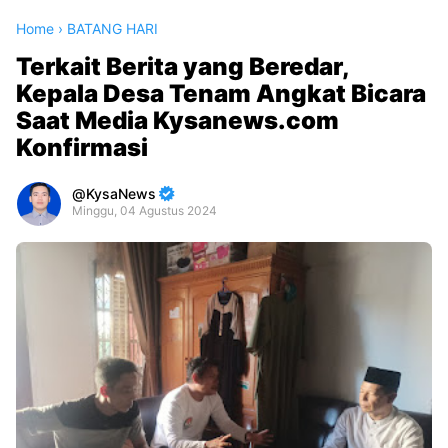
Home
›
BATANG HARI
Terkait Berita yang Beredar,
Kepala Desa Tenam Angkat Bicara
Saat Media Kysanews.com
Konfirmasi
KysaNews
Minggu, 04 Agustus 2024
Premium
By
Raushan
Design
With
Shroff
Templates