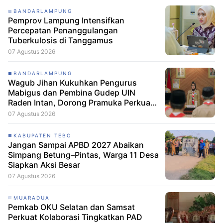
BANDARLAMPUNG
Pemprov Lampung Intensifkan
Percepatan Penanggulangan
Tuberkulosis di Tanggamus
07 Agustus 2026
BANDARLAMPUNG
Wagub Jihan Kukuhkan Pengurus
Mabigus dan Pembina Gudep UIN
Raden Intan, Dorong Pramuka Perkuat
Karakter Generasi Muda
07 Agustus 2026
KABUPATEN TEBO
Jangan Sampai APBD 2027 Abaikan
Simpang Betung–Pintas, Warga 11 Desa
Siapkan Aksi Besar
07 Agustus 2026
MUARADUA
Pemkab OKU Selatan dan Samsat
Perkuat Kolaborasi Tingkatkan PAD