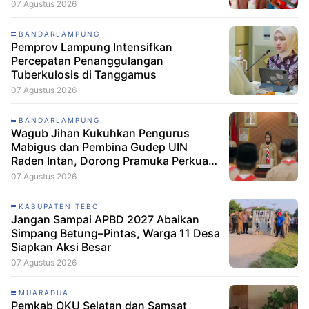
07 Agustus 2026
BANDARLAMPUNG
Pemprov Lampung Intensifkan
Percepatan Penanggulangan
Tuberkulosis di Tanggamus
07 Agustus 2026
BANDARLAMPUNG
Wagub Jihan Kukuhkan Pengurus
Mabigus dan Pembina Gudep UIN
Raden Intan, Dorong Pramuka Perkuat
Karakter Generasi Muda
07 Agustus 2026
KABUPATEN TEBO
Jangan Sampai APBD 2027 Abaikan
Simpang Betung–Pintas, Warga 11 Desa
Siapkan Aksi Besar
07 Agustus 2026
MUARADUA
Pemkab OKU Selatan dan Samsat