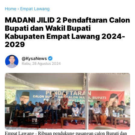
Home
›
Empat Lawang
MADANI JILID 2 Pendaftaran Calon
Bupati dan Wakil Bupati
Kabupaten Empat Lawang 2024-
2029
KysaNews
Rabu, 28 Agustus 2024
Premium
By
Raushan
Design
With
Shroff
Templates
Empat Lawang - Ribuan pendukung pasangan calon Bupati dan