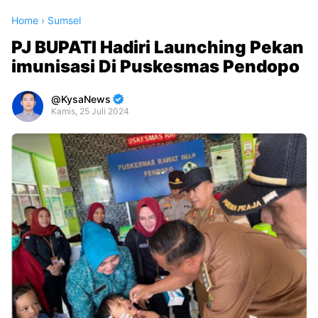
Home
›
Sumsel
PJ BUPATI Hadiri Launching Pekan
imunisasi Di Puskesmas Pendopo
KysaNews
Kamis, 25 Juli 2024
Premium
By
Raushan
Design
With
Shroff
Templates