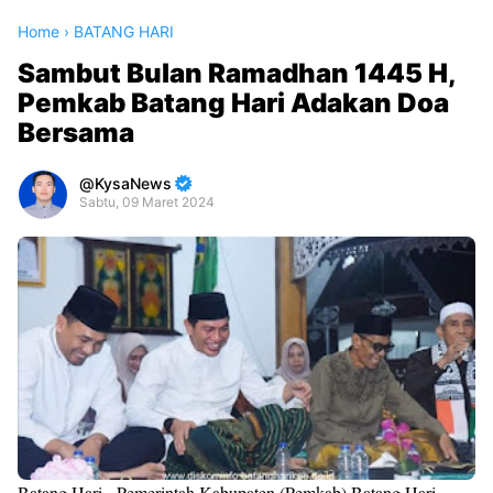
Home
›
BATANG HARI
Sambut Bulan Ramadhan 1445 H,
Pemkab Batang Hari Adakan Doa
Bersama
KysaNews
Sabtu, 09 Maret 2024
Premium
By
Raushan
Design
With
Shroff
Templates
Batang Hari - Pemerintah Kabupaten (Pemkab) Batang Hari