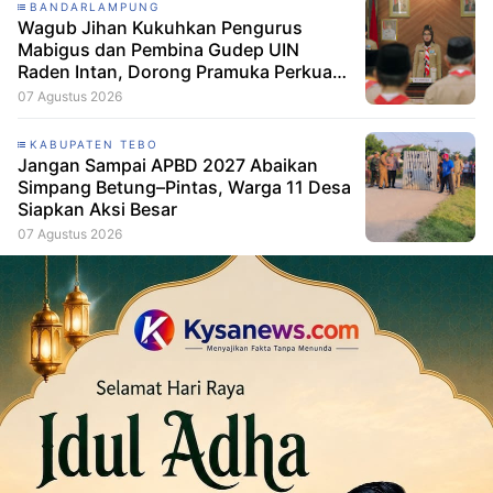
BANDARLAMPUNG
Wagub Jihan Kukuhkan Pengurus
Mabigus dan Pembina Gudep UIN
Raden Intan, Dorong Pramuka Perkuat
Karakter Generasi Muda
07 Agustus 2026
KABUPATEN TEBO
Jangan Sampai APBD 2027 Abaikan
Simpang Betung–Pintas, Warga 11 Desa
Siapkan Aksi Besar
07 Agustus 2026