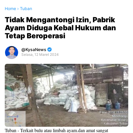
Home
›
Tuban
Tidak Mengantongi Izin, Pabrik
Ayam Diduga Kebal Hukum dan
Tetap Beroperasi
KysaNews
Selasa, 12 Maret 2024
Premium
By
Raushan
Design
With
Shroff
Templates
Tuban - Terkait bulu atau limbah ayam.dan amat sangat