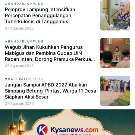
BANDARLAMPUNG
Pemprov Lampung Intensifkan
Percepatan Penanggulangan
Tuberkulosis di Tanggamus
07 Agustus 2026
BANDARLAMPUNG
Wagub Jihan Kukuhkan Pengurus
Mabigus dan Pembina Gudep UIN
Raden Intan, Dorong Pramuka Perkuat
Karakter Generasi Muda
07 Agustus 2026
KABUPATEN TEBO
Jangan Sampai APBD 2027 Abaikan
Simpang Betung–Pintas, Warga 11 Desa
Siapkan Aksi Besar
07 Agustus 2026