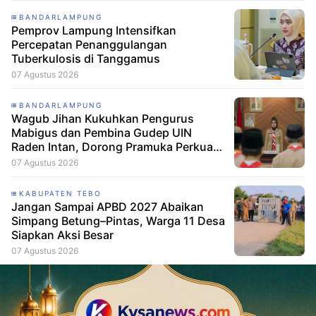
BANDARLAMPUNG
Pemprov Lampung Intensifkan
Percepatan Penanggulangan
Tuberkulosis di Tanggamus
07 Agustus 2026
BANDARLAMPUNG
Wagub Jihan Kukuhkan Pengurus
Mabigus dan Pembina Gudep UIN
Raden Intan, Dorong Pramuka Perkuat
Karakter Generasi Muda
07 Agustus 2026
KABUPATEN TEBO
Jangan Sampai APBD 2027 Abaikan
Simpang Betung–Pintas, Warga 11 Desa
Siapkan Aksi Besar
07 Agustus 2026