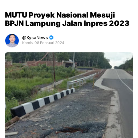
MUTU Proyek Nasional Mesuji
BPJN Lampung Jalan Inpres 2023
KysaNews
Kamis, 08 Februari 2024
Premium
By
Raushan
Design
With
Shroff
Templates