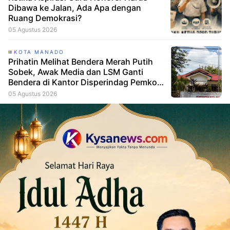
Dibawa ke Jalan, Ada Apa dengan
Ruang Demokrasi?
05 Agustus 2026
KOTA MANADO
Prihatin Melihat Bendera Merah Putih
Sobek, Awak Media dan LSM Ganti
Bendera di Kantor Disperindag Pemkot
Manado
05 Agustus 2026