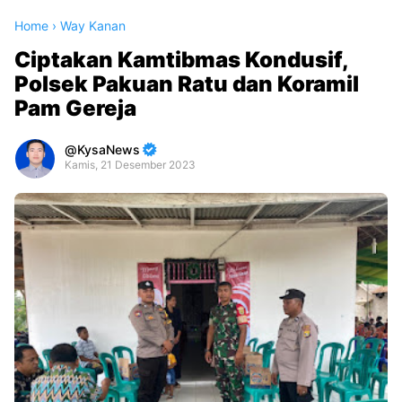
Home
›
Way Kanan
Ciptakan Kamtibmas Kondusif,
Polsek Pakuan Ratu dan Koramil
Pam Gereja
KysaNews
Kamis, 21 Desember 2023
Premium
By
Raushan
Design
With
Shroff
Templates