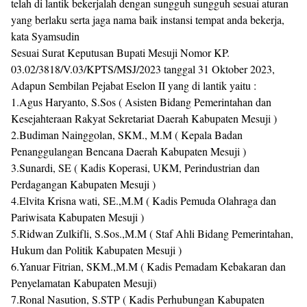
telah di lantik bekerjalah dengan sungguh sungguh sesuai aturan
yang berlaku serta jaga nama baik instansi tempat anda bekerja,
kata Syamsudin
Sesuai Surat Keputusan Bupati Mesuji Nomor KP.
03.02/3818/V.03/KPTS/MSJ/2023 tanggal 31 Oktober 2023,
Adapun Sembilan Pejabat Eselon II yang di lantik yaitu :
1.Agus Haryanto, S.Sos ( Asisten Bidang Pemerintahan dan
Kesejahteraan Rakyat Sekretariat Daerah Kabupaten Mesuji )
2.Budiman Nainggolan, SKM., M.M ( Kepala Badan
Penanggulangan Bencana Daerah Kabupaten Mesuji )
3.Sunardi, SE ( Kadis Koperasi, UKM, Perindustrian dan
Perdagangan Kabupaten Mesuji )
4.Elvita Krisna wati, SE.,M.M ( Kadis Pemuda Olahraga dan
Pariwisata Kabupaten Mesuji )
5.Ridwan Zulkifli, S.Sos.,M.M ( Staf Ahli Bidang Pemerintahan,
Hukum dan Politik Kabupaten Mesuji )
6.Yanuar Fitrian, SKM.,M.M ( Kadis Pemadam Kebakaran dan
Penyelamatan Kabupaten Mesuji)
7.Ronal Nasution, S.STP ( Kadis Perhubungan Kabupaten