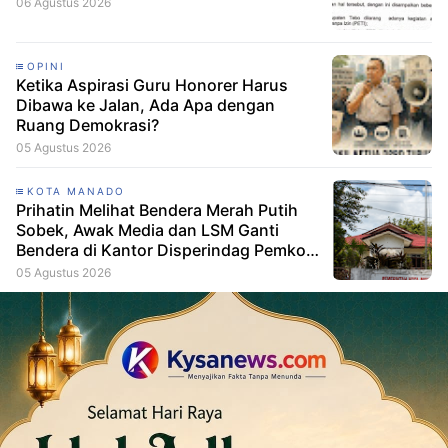
06 Agustus 2026
OPINI
Ketika Aspirasi Guru Honorer Harus
Dibawa ke Jalan, Ada Apa dengan
Ruang Demokrasi?
05 Agustus 2026
KOTA MANADO
Prihatin Melihat Bendera Merah Putih
Sobek, Awak Media dan LSM Ganti
Bendera di Kantor Disperindag Pemkot
Manado
05 Agustus 2026