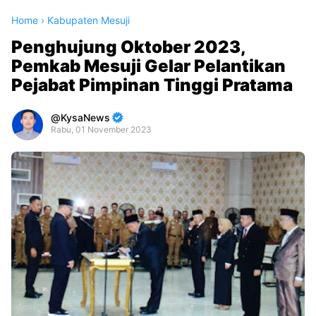
Home
›
Kabupaten Mesuji
Penghujung Oktober 2023,
Pemkab Mesuji Gelar Pelantikan
Pejabat Pimpinan Tinggi Pratama
KysaNews
Rabu, 01 November 2023
Premium
By
Raushan
Design
With
Shroff
Templates