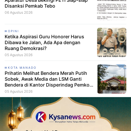
Aparatur Desa Bekingi PETI Siap-siap
Disanksi Pemkab Tebo
06 Agustus 2026
OPINI
Ketika Aspirasi Guru Honorer Harus
Dibawa ke Jalan, Ada Apa dengan
Ruang Demokrasi?
05 Agustus 2026
KOTA MANADO
Prihatin Melihat Bendera Merah Putih
Sobek, Awak Media dan LSM Ganti
Bendera di Kantor Disperindag Pemkot
Manado
05 Agustus 2026