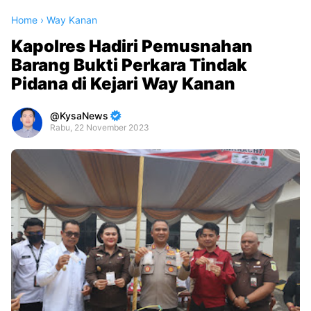
Home
›
Way Kanan
Kapolres Hadiri Pemusnahan
Barang Bukti Perkara Tindak
Pidana di Kejari Way Kanan
KysaNews
Rabu, 22 November 2023
Premium
By
Raushan
Design
With
Shroff
Templates