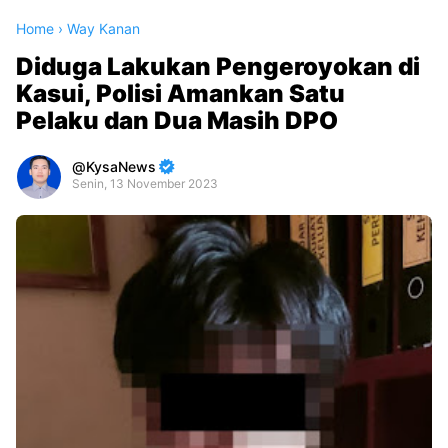
Home
›
Way Kanan
Diduga Lakukan Pengeroyokan di
Kasui, Polisi Amankan Satu
Pelaku dan Dua Masih DPO
KysaNews
Senin, 13 November 2023
Premium
By
Raushan
Design
With
Shroff
Templates