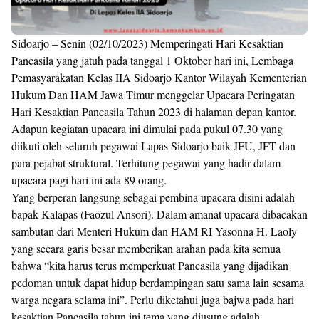
Sidoarjo – Senin (02/10/2023) Memperingati Hari Kesaktian
Pancasila yang jatuh pada tanggal 1 Oktober hari ini, Lembaga
Pemasyarakatan Kelas IIA Sidoarjo Kantor Wilayah Kementerian
Hukum Dan HAM Jawa Timur menggelar Upacara Peringatan
Hari Kesaktian Pancasila Tahun 2023 di halaman depan kantor.
Adapun kegiatan upacara ini dimulai pada pukul 07.30 yang
diikuti oleh seluruh pegawai Lapas Sidoarjo baik JFU, JFT dan
para pejabat struktural. Terhitung pegawai yang hadir dalam
upacara pagi hari ini ada 89 orang.
Yang berperan langsung sebagai pembina upacara disini adalah
bapak Kalapas (Faozul Ansori). Dalam amanat upacara dibacakan
sambutan dari Menteri Hukum dan HAM RI Yasonna H. Laoly
yang secara garis besar memberikan arahan pada kita semua
bahwa “kita harus terus memperkuat Pancasila yang dijadikan
pedoman untuk dapat hidup berdampingan satu sama lain sesama
warga negara selama ini”. Perlu diketahui juga bajwa pada hari
kesaktian Pancasila tahun ini tema yang diusung adalah