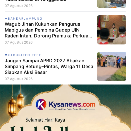
07 Agustus 2026
BANDARLAMPUNG
Wagub Jihan Kukuhkan Pengurus
Mabigus dan Pembina Gudep UIN
Raden Intan, Dorong Pramuka Perkuat
Karakter Generasi Muda
07 Agustus 2026
KABUPATEN TEBO
Jangan Sampai APBD 2027 Abaikan
Simpang Betung–Pintas, Warga 11 Desa
Siapkan Aksi Besar
07 Agustus 2026