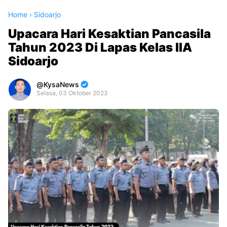
Home
›
Sidoarjo
Upacara Hari Kesaktian Pancasila
Tahun 2023 Di Lapas Kelas IIA
Sidoarjo
KysaNews
Selasa, 03 Oktober 2023
Premium
By
Raushan
Design
With
Shroff
Templates