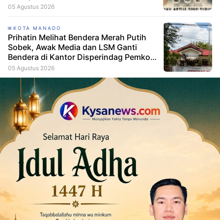
05 Agustus 2026
KOTA MANADO
Prihatin Melihat Bendera Merah Putih
Sobek, Awak Media dan LSM Ganti
Bendera di Kantor Disperindag Pemkot
Manado
05 Agustus 2026