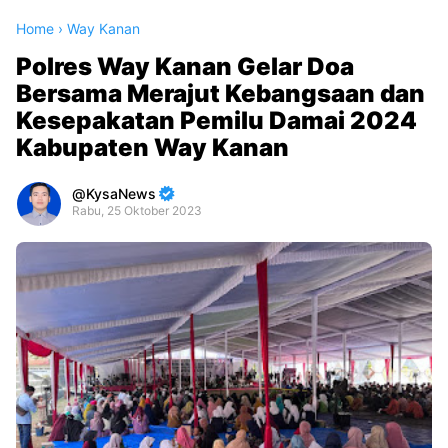
Home
›
Way Kanan
Polres Way Kanan Gelar Doa
Bersama Merajut Kebangsaan dan
Kesepakatan Pemilu Damai 2024
Kabupaten Way Kanan
KysaNews
Rabu, 25 Oktober 2023
Premium
By
Raushan
Design
With
Shroff
Templates