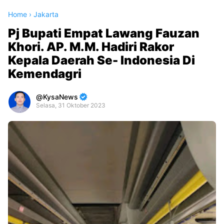
Home
›
Jakarta
Pj Bupati Empat Lawang Fauzan
Khori. AP. M.M. Hadiri Rakor
Kepala Daerah Se- Indonesia Di
Kemendagri
KysaNews
Selasa, 31 Oktober 2023
Premium
By
Raushan
Design
With
Shroff
Templates