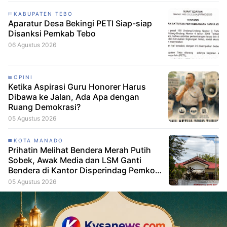
KABUPATEN TEBO
Aparatur Desa Bekingi PETI Siap-siap
Disanksi Pemkab Tebo
06 Agustus 2026
OPINI
Ketika Aspirasi Guru Honorer Harus
Dibawa ke Jalan, Ada Apa dengan
Ruang Demokrasi?
05 Agustus 2026
KOTA MANADO
Prihatin Melihat Bendera Merah Putih
Sobek, Awak Media dan LSM Ganti
Bendera di Kantor Disperindag Pemkot
Manado
05 Agustus 2026