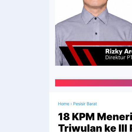
Portal Media O
Home
›
Pesisir Barat
18 KPM Meneri
Triwulan ke II