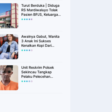
Turut Berduka | Diduga
RS Mardiwaluyo Tolak
Pasien BPJS, Keluarga
Pasien: "ini Yang
Katanya Bukan Keadaan
Darurat"
Awalnya Gabut, Wanita
3 Anak Ini Sukses
Kenalkan Kopi Dari
Simalungun di Bekasi
Unit Reskrim Polsek
Sekincau Tangkap
Pelaku Pelecehan
Seksual Anak di Bawah
Umur.