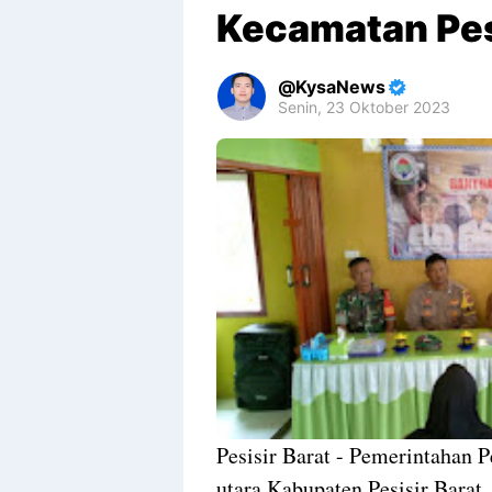
Kecamatan Pes
KysaNews
Senin, 23 Oktober 2023
Premium
By
Raushan
Design
With
Shroff
Templates
Pesisir Barat - Pemerintahan 
utara,Kabupaten Pesisir Barat