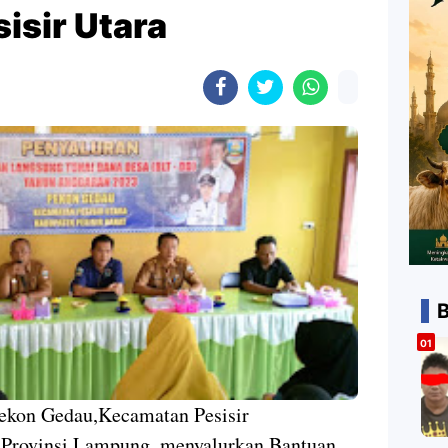
isir Utara
B
Pekon Gedau,Kecamatan Pesisir
, Provinsi Lampung, menyalurkan Bantuan