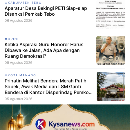
KABUPATEN TEBO
Aparatur Desa Bekingi PETI Siap-siap
Disanksi Pemkab Tebo
06 Agustus 2026
OPINI
Ketika Aspirasi Guru Honorer Harus
Dibawa ke Jalan, Ada Apa dengan
Ruang Demokrasi?
05 Agustus 2026
KOTA MANADO
Prihatin Melihat Bendera Merah Putih
Sobek, Awak Media dan LSM Ganti
Bendera di Kantor Disperindag Pemkot
Manado
05 Agustus 2026