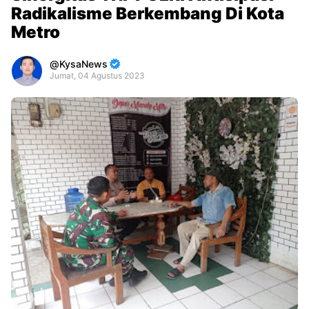
Radikalisme Berkembang Di Kota
Metro
KysaNews
Jumat, 04 Agustus 2023
Premium
By
Raushan
Design
With
Shroff
Templates