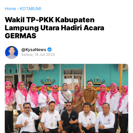
Home
›
KOTABUMI
Wakil TP-PKK Kabupaten
Lampung Utara Hadiri Acara
GERMAS
KysaNews
Selasa, 18 Juli 2023
Premium
By
Raushan
Design
With
Shroff
Templates