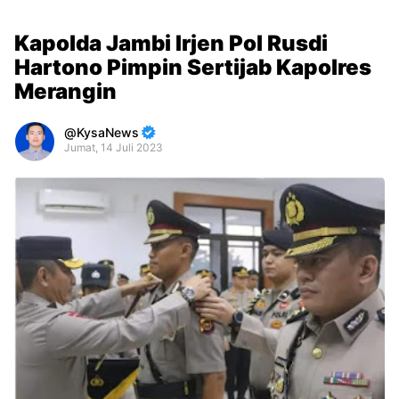
Kapolda Jambi Irjen Pol Rusdi
Hartono Pimpin Sertijab Kapolres
Merangin
KysaNews
Jumat, 14 Juli 2023
Premium
By
Raushan
Design
With
Shroff
Templates