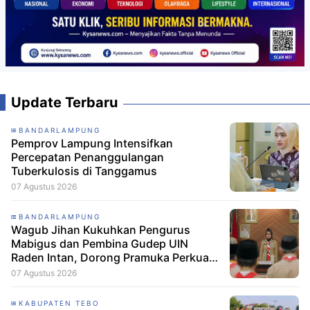
Update Terbaru
BANDARLAMPUNG
Pemprov Lampung Intensifkan
Percepatan Penanggulangan
Tuberkulosis di Tanggamus
07 Agustus 2026
BANDARLAMPUNG
Wagub Jihan Kukuhkan Pengurus
Mabigus dan Pembina Gudep UIN
Raden Intan, Dorong Pramuka Perkuat
Karakter Generasi Muda
07 Agustus 2026
KABUPATEN TEBO