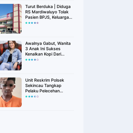
Turut Berduka | Diduga
RS Mardiwaluyo Tolak
Pasien BPJS, Keluarga
Pasien: "ini Yang
Katanya Bukan Keadaan
Darurat"
Awalnya Gabut, Wanita
3 Anak Ini Sukses
Kenalkan Kopi Dari
Simalungun di Bekasi
Unit Reskrim Polsek
Sekincau Tangkap
Pelaku Pelecehan
Seksual Anak di Bawah
Umur.