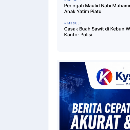
Peringati Maulid Nabi Muham
Anak Yatim Piatu
MESUJI
Gasak Buah Sawit di Kebun Wa
Kantor Polisi