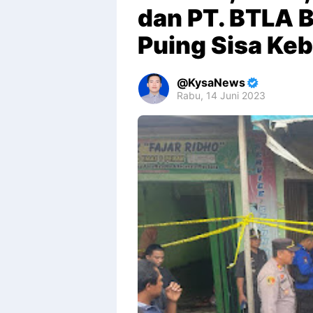
dan PT. BTLA 
Puing Sisa Ke
KysaNews
Rabu, 14 Juni 2023
Premium
By
Raushan
Design
With
Shroff
Templates