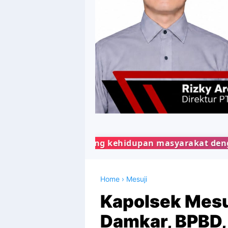
ng kehidupan masyarakat dengan penyajian berita 
Home
›
Mesuji
Kapolsek Mesuj
Damkar, BPBD,