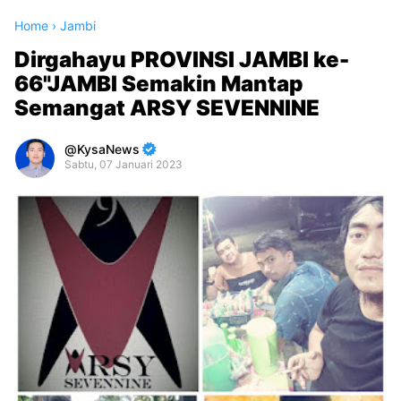
Home
›
Jambi
Dirgahayu PROVINSI JAMBI ke-
66"JAMBI Semakin Mantap
Semangat ARSY SEVENNINE
KysaNews
Sabtu, 07 Januari 2023
Premium
By
Raushan
Design
With
Shroff
Templates