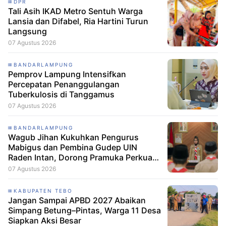
DPR
Tali Asih IKAD Metro Sentuh Warga
Lansia dan Difabel, Ria Hartini Turun
Langsung
07 Agustus 2026
BANDARLAMPUNG
Pemprov Lampung Intensifkan
Percepatan Penanggulangan
Tuberkulosis di Tanggamus
07 Agustus 2026
BANDARLAMPUNG
Wagub Jihan Kukuhkan Pengurus
Mabigus dan Pembina Gudep UIN
Raden Intan, Dorong Pramuka Perkuat
Karakter Generasi Muda
07 Agustus 2026
KABUPATEN TEBO
Jangan Sampai APBD 2027 Abaikan
Simpang Betung–Pintas, Warga 11 Desa
Siapkan Aksi Besar