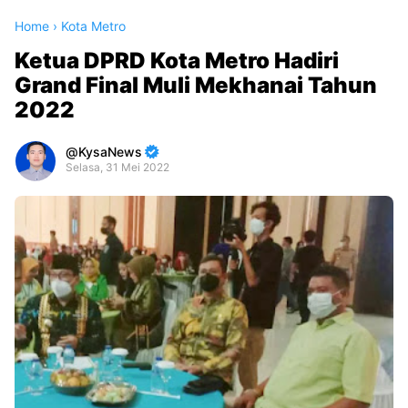
Home
›
Kota Metro
Ketua DPRD Kota Metro Hadiri
Grand Final Muli Mekhanai Tahun
2022
KysaNews
Selasa, 31 Mei 2022
Premium
By
Raushan
Design
With
Shroff
Templates