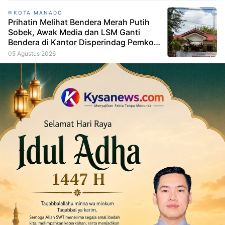
KOTA MANADO
Prihatin Melihat Bendera Merah Putih
Sobek, Awak Media dan LSM Ganti
Bendera di Kantor Disperindag Pemkot
Manado
05 Agustus 2026