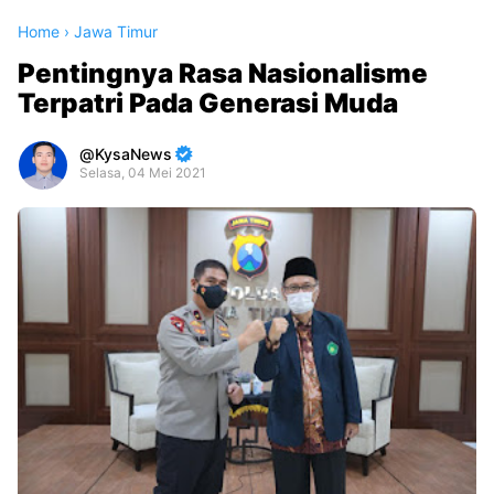
Home
›
Jawa Timur
Pentingnya Rasa Nasionalisme
Terpatri Pada Generasi Muda
KysaNews
Selasa, 04 Mei 2021
Premium
By
Raushan
Design
With
Shroff
Templates