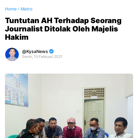
Home
›
Metro
Tuntutan AH Terhadap Seorang
Journalist Ditolak Oleh Majelis
Hakim
KysaNews
Senin, 15 Februari 2021
Premium
By
Raushan
Design
With
Shroff
Templates