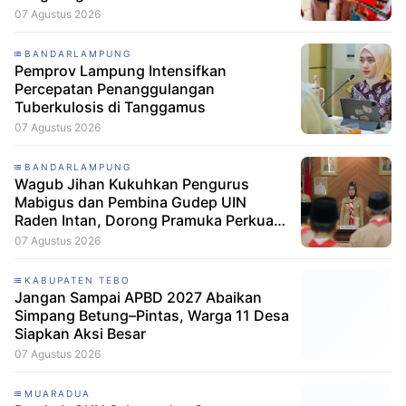
07 Agustus 2026
BANDARLAMPUNG
Pemprov Lampung Intensifkan
Percepatan Penanggulangan
Tuberkulosis di Tanggamus
07 Agustus 2026
BANDARLAMPUNG
Wagub Jihan Kukuhkan Pengurus
Mabigus dan Pembina Gudep UIN
Raden Intan, Dorong Pramuka Perkuat
Karakter Generasi Muda
07 Agustus 2026
KABUPATEN TEBO
Jangan Sampai APBD 2027 Abaikan
Simpang Betung–Pintas, Warga 11 Desa
Siapkan Aksi Besar
07 Agustus 2026
MUARADUA