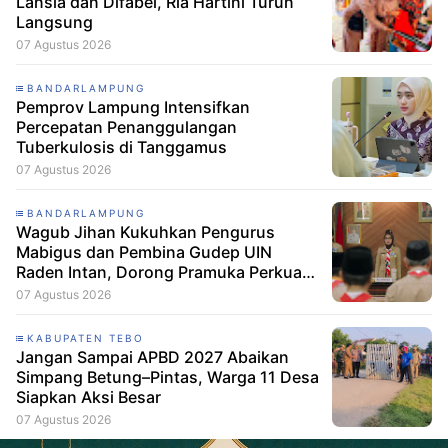
Lansia dan Difabel, Ria Hartini Turun
Langsung
07 Agustus 2026
BANDARLAMPUNG
Pemprov Lampung Intensifkan
Percepatan Penanggulangan
Tuberkulosis di Tanggamus
07 Agustus 2026
BANDARLAMPUNG
Wagub Jihan Kukuhkan Pengurus
Mabigus dan Pembina Gudep UIN
Raden Intan, Dorong Pramuka Perkuat
Karakter Generasi Muda
07 Agustus 2026
KABUPATEN TEBO
Jangan Sampai APBD 2027 Abaikan
Simpang Betung–Pintas, Warga 11 Desa
Siapkan Aksi Besar
07 Agustus 2026