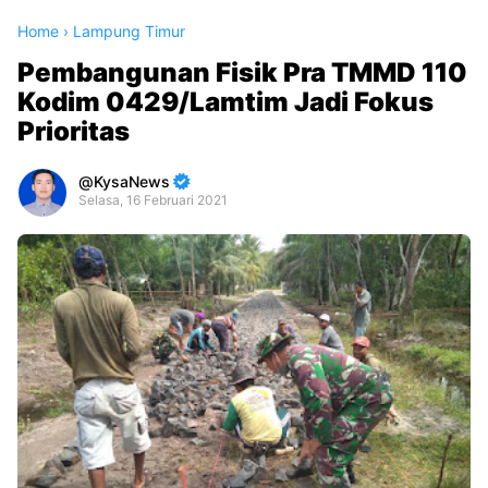
Home
›
Lampung Timur
Pembangunan Fisik Pra TMMD 110
Kodim 0429/Lamtim Jadi Fokus
Prioritas
KysaNews
Selasa, 16 Februari 2021
Premium
By
Raushan
Design
With
Shroff
Templates