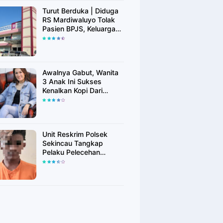
Turut Berduka | Diduga
RS Mardiwaluyo Tolak
Pasien BPJS, Keluarga
Pasien: "ini Yang
Katanya Bukan Keadaan
Darurat"
Awalnya Gabut, Wanita
3 Anak Ini Sukses
Kenalkan Kopi Dari
Simalungun di Bekasi
Unit Reskrim Polsek
Sekincau Tangkap
Pelaku Pelecehan
Seksual Anak di Bawah
Umur.