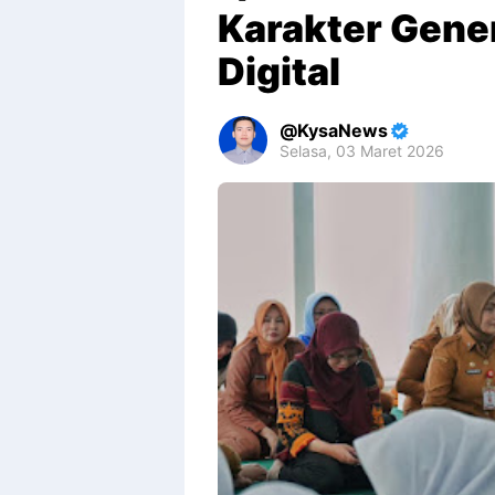
Karakter Gener
Digital
KysaNews
Selasa, 03 Maret 2026
Premium
By
Raushan
Design
With
Shroff
Templates