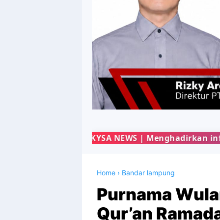
YSA NEWS | Menghadirkan informasi terbaru dari be
Home
›
Bandar lampung
Purnama Wulan
Qur’an Ramada