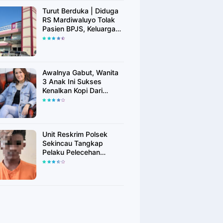
Turut Berduka | Diduga
RS Mardiwaluyo Tolak
Pasien BPJS, Keluarga
Pasien: "ini Yang
Katanya Bukan Keadaan
Darurat"
Awalnya Gabut, Wanita
3 Anak Ini Sukses
Kenalkan Kopi Dari
Simalungun di Bekasi
Unit Reskrim Polsek
Sekincau Tangkap
Pelaku Pelecehan
Seksual Anak di Bawah
Umur.