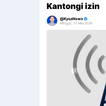
Kantongi izin
KysaNews
Minggu, 10 Mei 2026
Premium
By
Raushan
Design
With
Shroff
Templates