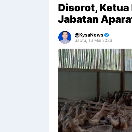
Disorot, Ketu
Jabatan Apara
KysaNews
Sabtu, 16 Mei 2026
Premium
By
Raushan
Design
With
Shroff
Templates