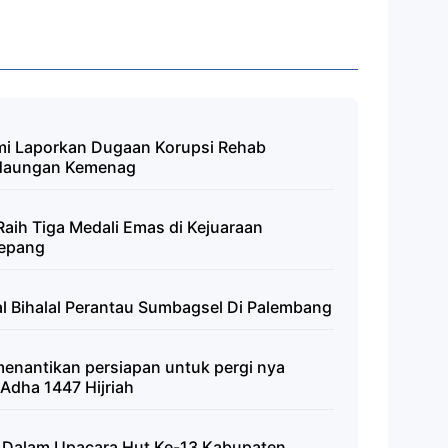
mi Laporkan Dugaan Korupsi Rehab
Naungan Kemenag
 Raih Tiga Medali Emas di Kejuaraan
Jepang
lal Bihalal Perantau Sumbagsel Di Palembang
menantikan persiapan untuk pergi nya
Adha 1447 Hijriah
rta Dalam Upacara Hut Ke-13 Kabupaten