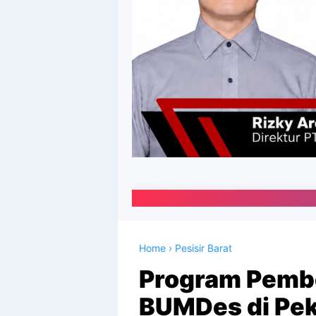
Portal Media Online K
Home
›
Pesisir Barat
Program Pembe
BUMDes di Pek