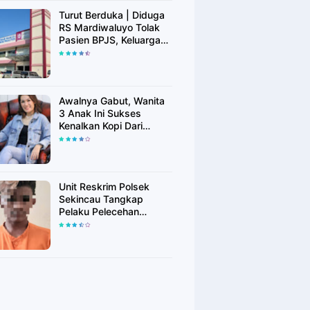
Turut Berduka | Diduga
RS Mardiwaluyo Tolak
Pasien BPJS, Keluarga
Pasien: "ini Yang
Katanya Bukan Keadaan
Darurat"
Awalnya Gabut, Wanita
3 Anak Ini Sukses
Kenalkan Kopi Dari
Simalungun di Bekasi
Unit Reskrim Polsek
Sekincau Tangkap
Pelaku Pelecehan
Seksual Anak di Bawah
Umur.