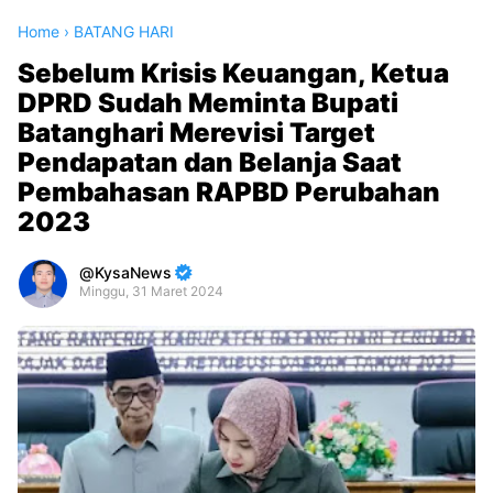
Home
›
BATANG HARI
Sebelum Krisis Keuangan, Ketua
DPRD Sudah Meminta Bupati
Batanghari Merevisi Target
Pendapatan dan Belanja Saat
Pembahasan RAPBD Perubahan
2023
KysaNews
Minggu, 31 Maret 2024
Premium
By
Raushan
Design
With
Shroff
Templates