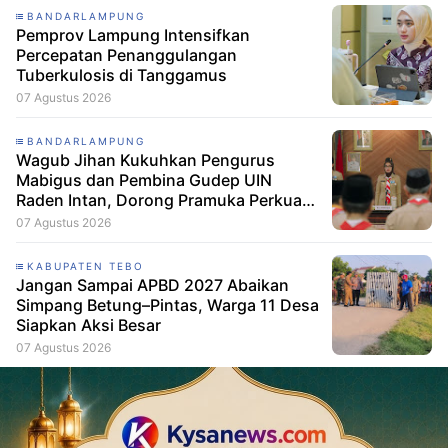
BANDARLAMPUNG
Pemprov Lampung Intensifkan
Percepatan Penanggulangan
Tuberkulosis di Tanggamus
07 Agustus 2026
BANDARLAMPUNG
Wagub Jihan Kukuhkan Pengurus
Mabigus dan Pembina Gudep UIN
Raden Intan, Dorong Pramuka Perkuat
Karakter Generasi Muda
07 Agustus 2026
KABUPATEN TEBO
Jangan Sampai APBD 2027 Abaikan
Simpang Betung–Pintas, Warga 11 Desa
Siapkan Aksi Besar
07 Agustus 2026