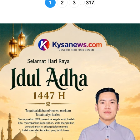
1
2
3
...
317