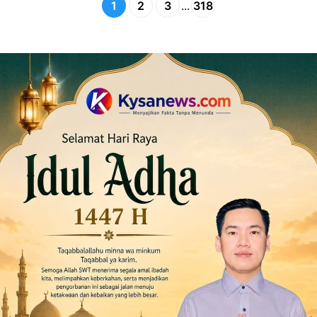
1
2
3
...
318