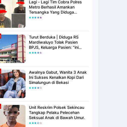
Lagi - Lagi Tim Cobra Polres
Metro Berhasil Amankan
Tersangka Yang Diduga
Pengguna Narkotika
Turut Berduka | Diduga RS
Mardiwaluyo Tolak Pasien
BPJS, Keluarga Pasien: "ini
Yang Katanya Bukan Keadaan
Darurat"
Awalnya Gabut, Wanita 3 Anak
Ini Sukses Kenalkan Kopi Dari
Simalungun di Bekasi
Unit Reskrim Polsek Sekincau
Tangkap Pelaku Pelecehan
Seksual Anak di Bawah Umur.