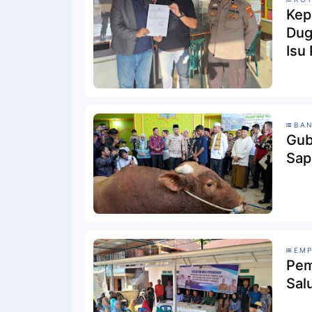
Kep
Dug
Isu
BA
Gub
Sap
EMP
Pem
Sal