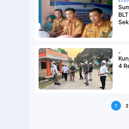
EMP
Sum
BLT
Sek
Kun
4 R
1
2