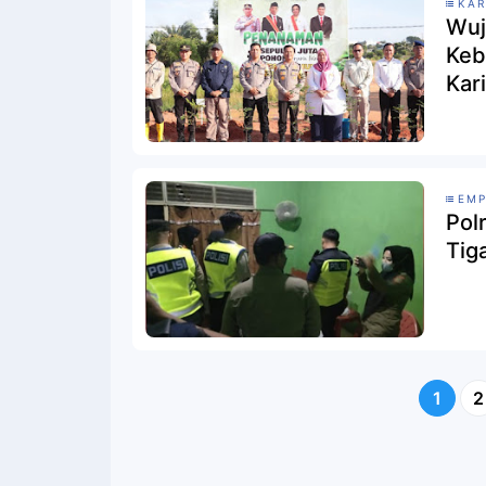
KA
Wuj
Keb
Kar
EMP
Pol
Tig
1
2