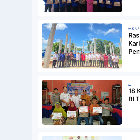
KA
Ras
Kar
Pem
Bur
18 
BLT 