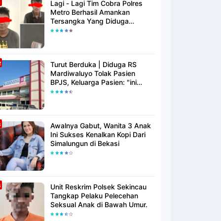
Lagi - Lagi Tim Cobra Polres
Metro Berhasil Amankan
Tersangka Yang Diduga
Pengguna Narkotika
Turut Berduka | Diduga RS
Mardiwaluyo Tolak Pasien
BPJS, Keluarga Pasien: "ini
Yang Katanya Bukan Keadaan
Darurat"
Awalnya Gabut, Wanita 3 Anak
Ini Sukses Kenalkan Kopi Dari
Simalungun di Bekasi
Unit Reskrim Polsek Sekincau
Tangkap Pelaku Pelecehan
Seksual Anak di Bawah Umur.