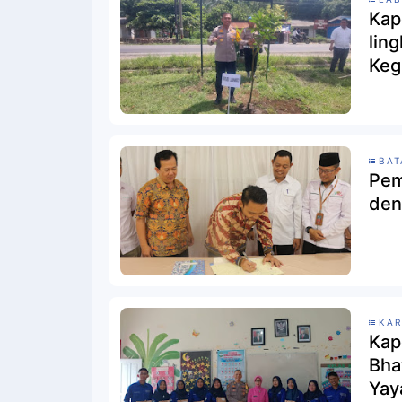
Kap
lin
Keg
Poh
BAT
Pem
den
KA
Kap
Bha
Yay