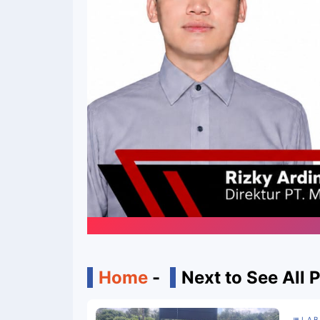
Home
-
Next to See All 
LAB