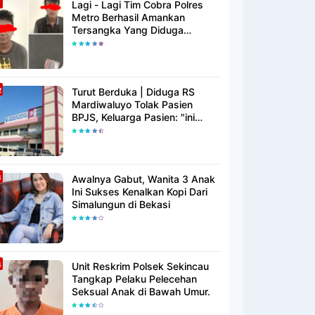
Lagi - Lagi Tim Cobra Polres
Metro Berhasil Amankan
Tersangka Yang Diduga
Pengguna Narkotika
Turut Berduka | Diduga RS
Mardiwaluyo Tolak Pasien
BPJS, Keluarga Pasien: "ini
Yang Katanya Bukan Keadaan
Darurat"
Awalnya Gabut, Wanita 3 Anak
Ini Sukses Kenalkan Kopi Dari
Simalungun di Bekasi
Unit Reskrim Polsek Sekincau
Tangkap Pelaku Pelecehan
Seksual Anak di Bawah Umur.